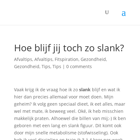
Hoe blijf jij toch zo slank?
Afvaltips
,
Afvaltips
,
Fitspiration
,
Gezondheid
,
Gezondheid
,
Tips
,
Tips
|
0 comments
Vaak krijg ik de vraag hoe ik zo
slank
blijf en wat ik
hier dan precies allemaal voor moet doen. Mijn
geheim? Ik volg geen speciaal dieet, ik eet alles, maar
wel met mate, ik beweeg veel. Oké, ik heb misschien
makkelijk praten. Alhoewel die billen van mij;-) Ik ben
geboren met een lang en slank figuur. Dit komt ook
door mijn snelle metabolisme (stofwisseling). Ook
heb ik veel discipline en train ik 3 á 4 keer per week.