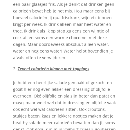
een paar glaasjes fris. Als je denkt dat drinken geen
calorieën bevat heb je het mis. Hou maar eens bij
hoeveel calorieën jij qua frisdrank, wijn etc binnen
krijgt per week. Ik drink alleen maar heet water en
thee. Ik drink als ik op stap ga eens een wijntje of
cocktail en soms een warme chocomel met deze
dagen. Maar doordeweeks absoluut alleen water,
water en nog eens water! Water helpt bovendien je
afvalstoffen te verwijderen.
Teveel calorieën binnen met toppings
Je hebt een heerlijke salade gemaakt of gekocht en
gooit hier nog even lekker een dressing of olijfolie
overheen. Oké olijfolie en sla zijn beter dan patat en
mayo, maar weet wel dat in dressing en olijfolie vaak
ook echt wel wat calorieën zitten. Ook croutons,
stukjes bacon, kaas en lekkere nootjes maken dat je
healthy salade meer calorieën bevatten dan jij soms
denkt. Ook gooi ik in mijn yoghurt cruesli, gojibessen