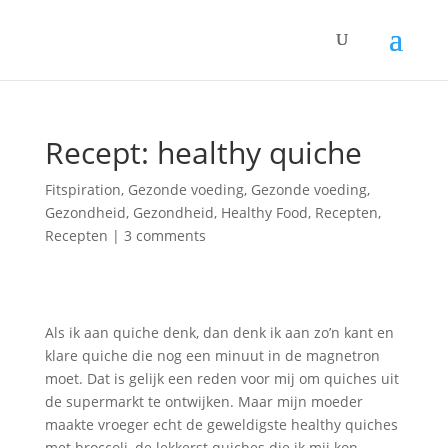
Recept: healthy quiche
Fitspiration
,
Gezonde voeding
,
Gezonde voeding
,
Gezondheid
,
Gezondheid
,
Healthy Food
,
Recepten
,
Recepten
|
3 comments
Als ik aan quiche denk, dan denk ik aan zo’n kant en
klare quiche die nog een minuut in de magnetron
moet. Dat is gelijk een reden voor mij om quiches uit
de supermarkt te ontwijken. Maar mijn moeder
maakte vroeger echt de geweldigste healthy quiches
met broccoli, de lekkerst quiches die ik mij kon