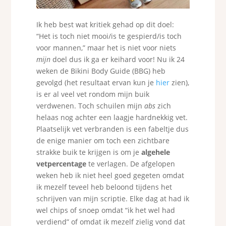
Ik heb best wat kritiek gehad op dit doel:
“Het is toch niet mooi/is te gespierd/is toch
voor mannen,” maar het is niet voor niets
mijn
doel dus ik ga er keihard voor! Nu ik 24
weken de Bikini Body Guide (BBG) heb
gevolgd (het resultaat ervan kun je
hier
zien),
is er al veel vet rondom mijn buik
verdwenen. Toch schuilen mijn
abs
zich
helaas nog achter een laagje hardnekkig vet.
Plaatselijk vet verbranden is een fabeltje dus
de enige manier om toch een zichtbare
strakke buik te krijgen is om je
algehele
vetpercentage
te verlagen. De afgelopen
weken heb ik niet heel goed gegeten omdat
ik mezelf teveel heb beloond tijdens het
schrijven van mijn scriptie. Elke dag at had ik
wel chips of snoep omdat “ik het wel had
verdiend” of omdat ik mezelf zielig vond dat