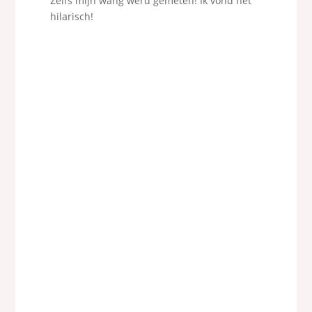
Zelfs mijn wang werd gemeten! Ik vond het
hilarisch!