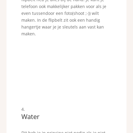
telefoon ook makkelijker pakken voor als je
even tussendoor een foto(shoot ;-)) wilt
maken. In de flipbelt zit ook een handig
hangertje waar je je sleutels aan vast kan
maken.
Water
Dit heb je in principe niet nodig als je niet